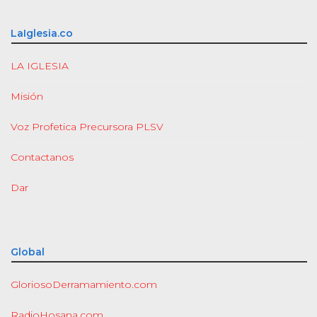
LaIglesia.co
LA IGLESIA
Misión
Voz Profetica Precursora PLSV
Contactanos
Dar
Global
GloriosoDerramamiento.com
RadioHosana.com